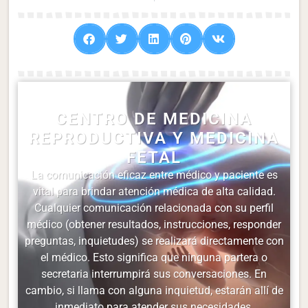
CENTRO DE MEDICINA
REPRODUCTIVA Y MEDICINA
FETAL
La comunicación eficaz entre médico y paciente es
vital para brindar atención médica de alta calidad.
Cualquier comunicación relacionada con su perfil
médico (obtener resultados, instrucciones, responder
preguntas, inquietudes) se realizará directamente con
el médico. Esto significa que ninguna partera o
secretaria interrumpirá sus conversaciones. En
cambio, si llama con alguna inquietud, estarán allí de
inmediato para atender sus necesidades.