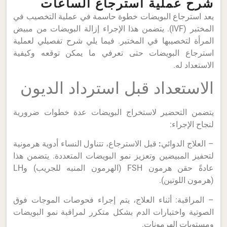
شرح عملية استرجاع الساعات
يعد استرجاع البويضات خطوة حاسمة في عملية التخصيب في
المختبر (IVF). يتضمن هذا الإجراء إزالة البويضات من مبيض
المرأة لتخصيبها في المختبر. فيما يلي شرح تفصيلي لعملية
استرجاع البويضات حتى تعرفي ما يمكن توقعه وكيفية
الاستعداد له.
الاستعداد قبل استرداد الديون
يتضمن التحضير لاستخراج البويضات عدة خطوات ضرورية
لنجاح الإجراء:
– العلاج الدوائي
:
قبل الاسترجاع، تتناول النساء أدوية هرمونية
لتحفيز المبيضين وتعزيز نمو البويضات المتعددة. يتضمن هذا
عادةً حقن هرمون FSH (الهرمون المنبه للجريب) وLH
(هرمون اللوتين).
– المراقبة: أثناء العلاج، يتم إجراء فحوصات الموجات فوق
الصوتية واختبارات الدم بشكل متكرر لمراقبة نمو البويضات
ومستويات الهرمونات.