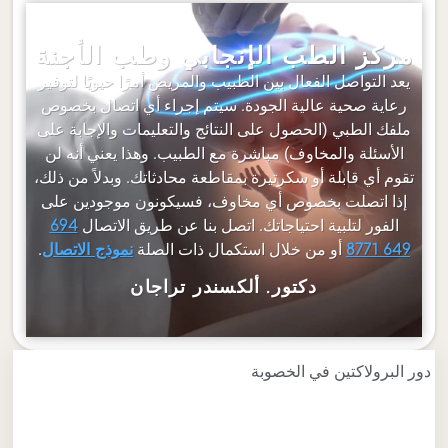
مركز الطب الإنجابي وطب الأجنة
يعد التواصل الفعال بين الطبيب والمريض أمرًا حيويًا لتوفير
رعاية صحية عالية الجودة. سيتم إجراء أي اتصال بخصوص
ملفك الطبي (الحصول على النتائج والتعليمات والإجابة على
الأسئلة والمخاوف) مباشرة مع الطبيب. وهذا يعني أنه لن
تقوم أي قابلة أو سكرتيرة بمقاطعة محادثاتك. وبدلاً من ذلك،
إذا اتصلت بخصوص أي مخاوف، فسيكونون موجودين على
الفور لتلبية احتياجاتك. اتصل بنا عن طريق الاتصال
694
أو من خلال استكمال ذات الصلة
.
649 8771
نموذج الاتصال
دكتور. ألكسندر تراجان
دور البرولاكتين في الخصوبة