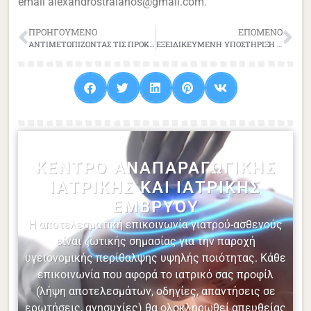
email alexandrostraianos@gmail.com.
ΠΡΟΗΓΟΎΜΕΝΟ
ΕΠΌΜΕΝΟ
ΑΝΤΙΜΕΤΩΠΙΖΟΝΤΑΣ ΤΙΣ ΠΡΟΚΛΗΣΕΙΣ
ΕΞΕΙΔΙΚΕΥΜΕΝΗ ΥΠΟΣΤΗΡΙΞΗ ΚΥΗΣΗΣ
ΚΈΝΤΡΟ ΑΝΑΠΑΡΑΓΩΓΙΚΉΣ
ΙΑΤΡΙΚΉΣ ΚΑΙ ΙΑΤΡΙΚΉΣ
ΕΜΒΡΎΟΥ
Η αποτελεσματική επικοινωνία γιατρού-ασθενούς
είναι ζωτικής σημασίας για την παροχή
υγειονομικής περίθαλψης υψηλής ποιότητας. Κάθε
επικοινωνία που αφορά το ιατρικό σας προφίλ
(λήψη αποτελεσμάτων, οδηγίες, απαντήσεις σε
ερωτήσεις, ανησυχίες) θα ολοκληρωθεί απευθείας