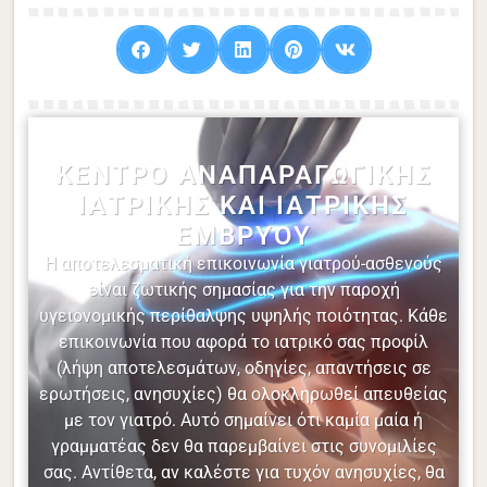
ΚΈΝΤΡΟ ΑΝΑΠΑΡΑΓΩΓΙΚΉΣ
ΙΑΤΡΙΚΉΣ ΚΑΙ ΙΑΤΡΙΚΉΣ
ΕΜΒΡΎΟΥ
Η αποτελεσματική επικοινωνία γιατρού-ασθενούς
είναι ζωτικής σημασίας για την παροχή
υγειονομικής περίθαλψης υψηλής ποιότητας. Κάθε
επικοινωνία που αφορά το ιατρικό σας προφίλ
(λήψη αποτελεσμάτων, οδηγίες, απαντήσεις σε
ερωτήσεις, ανησυχίες) θα ολοκληρωθεί απευθείας
με τον γιατρό. Αυτό σημαίνει ότι καμία μαία ή
γραμματέας δεν θα παρεμβαίνει στις συνομιλίες
σας. Αντίθετα, αν καλέστε για τυχόν ανησυχίες, θα