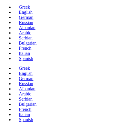
Μετάβαση
Greek
στο
English
περιεχόμενο
German
Russian
Albanian
Arabic
Serbian
Bulgarian
French
Italian
Spanish
Greek
English
German
Russian
Albanian
Arabic
Serbian
Bulgarian
French
Italian
Spanish