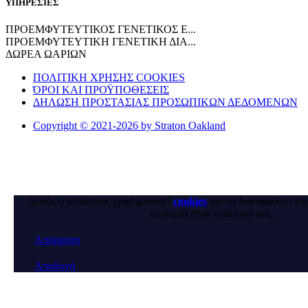
ΥΠΗΡΕΣΙΕΣ
ΠΡΟΕΜΦΥΤΕΥΤΙΚΟΣ ΓΕΝΕΤΙΚΟΣ Ε...
ΠΡΟΕΜΦΥΤΕΥΤΙΚΗ ΓΕΝΕΤΙΚΗ ΔΙΑ...
ΔΩΡΕΑ ΩΑΡΙΩΝ
ΠΟΛΙΤΙΚΗ ΧΡΗΣΗΣ COOKIES
ΌΡΟΙ ΚΑΙ ΠΡΟΫΠΟΘΕΣΕΙΣ
ΔΗΛΩΣΗ ΠΡΟΣΤΑΣΙΑΣ ΠΡΟΣΩΠΙΚΩΝ ΔΕΔΟΜΕΝΩΝ
Copyright © 2021-2026 by Straton Oakland
Αυτός ο ιστότοπος χρησιμοποιεί
cookies
για να διασφαλίσει ότ
εμπειρία στον ιστότοπό μας.
Απόρριψη
Αποδοχή