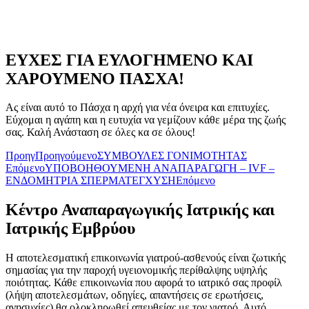
ΕΥΧΕΣ ΓΙΑ ΕΥΛΟΓΗΜΕΝΟ ΚΑΙ
ΧΑΡΟΥΜΕΝΟ ΠΑΣΧΑ!
Ας είναι αυτό το Πάσχα η αρχή για νέα όνειρα και επιτυχίες.
Εύχομαι η αγάπη και η ευτυχία να γεμίζουν κάθε μέρα της ζωής
σας. Καλή Ανάσταση σε όλες κα σε όλους!
Προηγ
Προηγούμενο
ΣΥΜΒΟΥΛΕΣ ΓΟΝΙΜΟΤΗΤΑΣ
Επόμενο
ΥΠΟΒΟΗΘΟΥΜΕΝΗ ΑΝΑΠΑΡΑΓΩΓΗ – IVF –
ΕΝΔΟΜΗΤΡΙΑ ΣΠΕΡΜΑΤΕΓΧΥΣΗ
Επόμενο
Κέντρο Αναπαραγωγικής Ιατρικής και
Ιατρικής Εμβρύου
Η αποτελεσματική επικοινωνία γιατρού-ασθενούς είναι ζωτικής
σημασίας για την παροχή υγειονομικής περίθαλψης υψηλής
ποιότητας. Κάθε επικοινωνία που αφορά το ιατρικό σας προφίλ
(λήψη αποτελεσμάτων, οδηγίες, απαντήσεις σε ερωτήσεις,
ανησυχίες) θα ολοκληρωθεί απευθείας με τον γιατρό. Αυτό