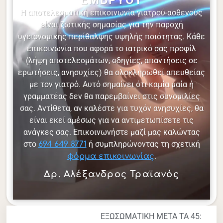
Η αποτελεσματική επικοινωνία γιατρού-ασθενούς
είναι ζωτικής σημασίας για την παροχή
υγειονομικής περίθαλψης υψηλής ποιότητας. Κάθε
επικοινωνία που αφορά το ιατρικό σας προφίλ
(λήψη αποτελεσμάτων, οδηγίες, απαντήσεις σε
ερωτήσεις, ανησυχίες) θα ολοκληρωθεί απευθείας
με τον γιατρό. Αυτό σημαίνει ότι καμία μαία ή
γραμματέας δεν θα παρεμβαίνει στις συνομιλίες
σας. Αντίθετα, αν καλέστε για τυχόν ανησυχίες, θα
είναι εκεί αμέσως για να αντιμετωπίσετε τις
ανάγκες σας. Επικοινωνήστε μαζί μας καλώντας
στο
ή συμπληρώνοντας τη σχετική
694 649 8771
.
φόρμα επικοινωνίας
Δρ. Αλέξανδρος Τραϊανός
ΕΞΩΣΩΜΑΤΙΚΗ ΜΕΤΑ ΤΑ 45: