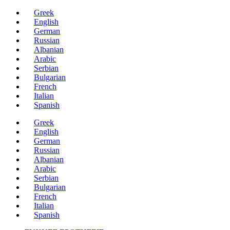
Μετάβαση
Greek
στο
English
περιεχόμενο
German
Russian
Albanian
Arabic
Serbian
Bulgarian
French
Italian
Spanish
Greek
English
German
Russian
Albanian
Arabic
Serbian
Bulgarian
French
Italian
Spanish