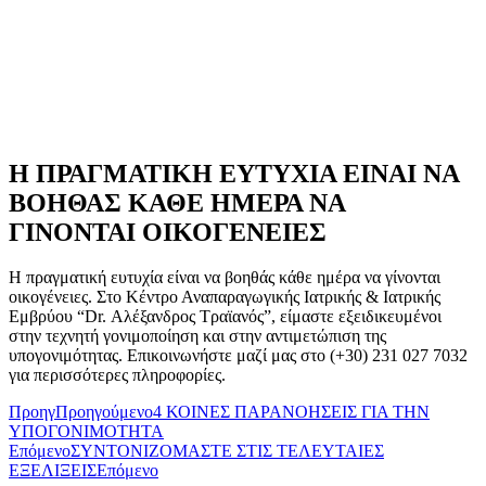
Η ΠΡΑΓΜΑΤΙΚΗ ΕΥΤΥΧΙΑ ΕΙΝΑΙ ΝΑ
ΒΟΗΘΑΣ ΚΑΘΕ ΗΜΕΡΑ ΝΑ
ΓΙΝΟΝΤΑΙ ΟΙΚΟΓΕΝΕΙΕΣ
Η πραγματική ευτυχία είναι να βοηθάς κάθε ημέρα να γίνονται
οικογένειες. Στο Κέντρο Αναπαραγωγικής Ιατρικής & Ιατρικής
Eμβρύου “Dr. Αλέξανδρος Τραϊανός”, είμαστε εξειδικευμένοι
στην τεχνητή γονιμοποίηση και στην αντιμετώπιση της
υπογονιμότητας. Επικοινωνήστε μαζί μας στο (+30)
231 027 7032
για περισσότερες πληροφορίες.
Προηγ
Προηγούμενο
4 ΚΟΙΝΕΣ ΠΑΡΑΝΟΗΣΕΙΣ ΓΙΑ ΤΗΝ
ΥΠΟΓΟΝΙΜΟΤΗΤΑ
Επόμενο
ΣΥΝΤΟΝΙΖΟΜΑΣΤΕ ΣΤΙΣ ΤΕΛΕΥΤΑΙΕΣ
ΕΞΕΛΙΞΕΙΣ
Επόμενο