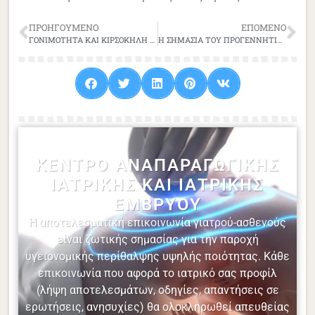
ΠΡΟΗΓΟΎΜΕΝΟ
ΕΠΌΜΕΝΟ
ΓΟΝΙΜΟΤΗΤΑ ΚΑΙ ΚΙΡΣΟΚΗΛΗ ΣΤΟΥΣ ΑΝΔΡΕΣ
Η ΣΗΜΑΣΙΑ ΤΟΥ ΠΡΟΓΕΝΝΗΤΙΚΟΥ ΕΛΕΓΧΟΥ ΣΤΗ ΓΟΝΙΜΟΤΗΤΑ
ΚΈΝΤΡΟ ΑΝΑΠΑΡΑΓΩΓΙΚΉΣ
ΙΑΤΡΙΚΉΣ ΚΑΙ ΙΑΤΡΙΚΉΣ
ΕΜΒΡΎΟΥ
Η αποτελεσματική επικοινωνία γιατρού-ασθενούς
είναι ζωτικής σημασίας για την παροχή
υγειονομικής περίθαλψης υψηλής ποιότητας. Κάθε
επικοινωνία που αφορά το ιατρικό σας προφίλ
(λήψη αποτελεσμάτων, οδηγίες, απαντήσεις σε
ερωτήσεις, ανησυχίες) θα ολοκληρωθεί απευθείας