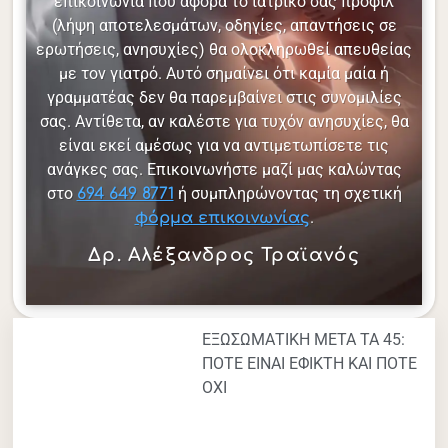
επικοινωνία που αφορά το ιατρικό σας προφίλ
(λήψη αποτελεσμάτων, οδηγίες, απαντήσεις σε
ερωτήσεις, ανησυχίες) θα ολοκληρωθεί απευθείας
με τον γιατρό. Αυτό σημαίνει ότι καμία μαία ή
γραμματέας δεν θα παρεμβαίνει στις συνομιλίες
σας. Αντίθετα, αν καλέστε για τυχόν ανησυχίες, θα
είναι εκεί αμέσως για να αντιμετωπίσετε τις
ανάγκες σας. Επικοινωνήστε μαζί μας καλώντας
στο
ή συμπληρώνοντας τη σχετική
694 649 8771
.
φόρμα επικοινωνίας
Δρ. Αλέξανδρος Τραϊανός
ΕΞΩΣΩΜΑΤΙΚΗ ΜΕΤΑ ΤΑ 45:
ΠΟΤΕ ΕΙΝΑΙ ΕΦΙΚΤΗ ΚΑΙ ΠΟΤΕ
ΟΧΙ