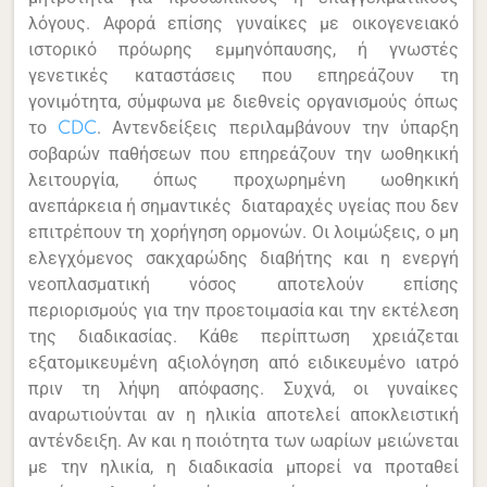
λόγους. Αφορά επίσης γυναίκες με οικογενειακό
ιστορικό πρόωρης εμμηνόπαυσης, ή γνωστές
γενετικές καταστάσεις που επηρεάζουν τη
γονιμότητα, σύμφωνα με διεθνείς οργανισμούς όπως
το
. Αντενδείξεις περιλαμβάνουν την ύπαρξη
CDC
σοβαρών παθήσεων που επηρεάζουν την ωοθηκική
λειτουργία, όπως προχωρημένη ωοθηκική
ανεπάρκεια ή σημαντικές διαταραχές υγείας που δεν
επιτρέπουν τη χορήγηση ορμονών. Οι λοιμώξεις, ο μη
ελεγχόμενος σακχαρώδης διαβήτης και η ενεργή
νεοπλασματική νόσος αποτελούν επίσης
περιορισμούς για την προετοιμασία και την εκτέλεση
της διαδικασίας. Κάθε περίπτωση χρειάζεται
εξατομικευμένη αξιολόγηση από ειδικευμένο ιατρό
πριν τη λήψη απόφασης. Συχνά, οι γυναίκες
αναρωτιούνται αν η ηλικία αποτελεί αποκλειστική
αντένδειξη. Αν και η ποιότητα των ωαρίων μειώνεται
με την ηλικία, η διαδικασία μπορεί να προταθεί