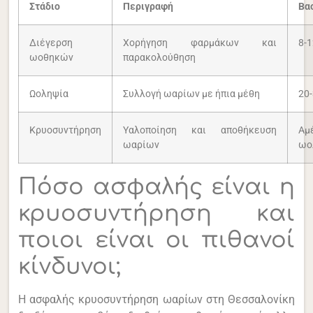
Στάδιο
Περιγραφή
Βα
Διέγερση
Χορήγηση φαρμάκων και
8-
ωοθηκών
παρακολούθηση
Ωοληψία
Συλλογή ωαρίων με ήπια μέθη
20
Κρυοσυντήρηση
Υαλοποίηση και αποθήκευση
Αμ
ωαρίων
ωο
Πόσο ασφαλής είναι η
κρυοσυντήρηση και
ποιοι είναι οι πιθανοί
κίνδυνοι;
Η ασφαλής κρυοσυντήρηση ωαρίων στη Θεσσαλονίκη