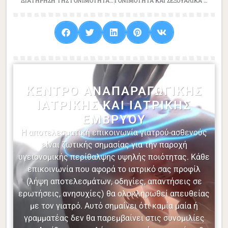
ΔΙΑΤΗΡΗΣΗ ΤΗΣ ΓΟΝΙΜΟΤΗΤΑΣ ΚΑΙ ΑΣΘΕΝΕΙΣ ΜΕ ΚΑΡΚΙΝΟ ΤΟΥ ΜΑΣΤΟΥ
ΓΟΝΙΜΟΤΗΤΑ ΚΑΙ ΣΕΞΟΥΑΛΙΚΑ ΜΕΤΑΔΙΔΟΜΕΝΑ ΝΟΣΗΜΑΤΑ
ΚΈΝΤΡΟ ΑΝΑΠΑΡΑΓΩΓΙΚΉΣ
ΙΑΤΡΙΚΉΣ ΚΑΙ ΙΑΤΡΙΚΉΣ
ΕΜΒΡΎΟΥ
Η αποτελεσματική επικοινωνία γιατρού-ασθενούς
είναι ζωτικής σημασίας για την παροχή
υγειονομικής περίθαλψης υψηλής ποιότητας. Κάθε
επικοινωνία που αφορά το ιατρικό σας προφίλ
(λήψη αποτελεσμάτων, οδηγίες, απαντήσεις σε
ερωτήσεις, ανησυχίες) θα ολοκληρωθεί απευθείας
με τον γιατρό. Αυτό σημαίνει ότι καμία μαία ή
γραμματέας δεν θα παρεμβαίνει στις συνομιλίες