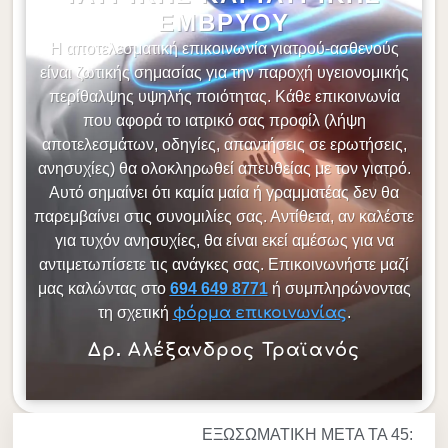
ΕΜΒΡΎΟΥ
Η αποτελεσματική επικοινωνία γιατρού-ασθενούς
είναι ζωτικής σημασίας για την παροχή υγειονομικής
περίθαλψης υψηλής ποιότητας. Κάθε επικοινωνία
που αφορά το ιατρικό σας προφίλ (λήψη
αποτελεσμάτων, οδηγίες, απαντήσεις σε ερωτήσεις,
ανησυχίες) θα ολοκληρωθεί απευθείας με τον γιατρό.
Αυτό σημαίνει ότι καμία μαία ή γραμματέας δεν θα
παρεμβαίνει στις συνομιλίες σας. Αντίθετα, αν καλέστε
για τυχόν ανησυχίες, θα είναι εκεί αμέσως για να
αντιμετωπίσετε τις ανάγκες σας. Επικοινωνήστε μαζί
μας καλώντας στο
694 649 8771
ή συμπληρώνοντας
τη σχετική
φόρμα επικοινωνίας
.
Δρ. Αλέξανδρος Τραϊανός
ΕΞΩΣΩΜΑΤΙΚΗ ΜΕΤΑ ΤΑ 45: