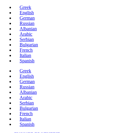
Μετάβαση
Greek
στο
English
περιεχόμενο
German
Russian
Albanian
Arabic
Serbian
Bulgarian
French
Italian
Spanish
Greek
English
German
Russian
Albanian
Arabic
Serbian
Bulgarian
French
Italian
Spanish