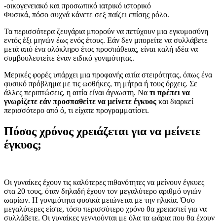
-οικογενειακό και προσωπικό ιατρικό ιστορικό
Φυσικά, πόσο συχνά κάνετε σεξ παίζει επίσης ρόλο.
Τα περισσότερα ζευγάρια μπορούν να πετύχουν μια εγκυμοσύνη
εντός έξι μηνών έως ενός έτους. Εάν δεν μπορείτε να συλλάβετε
μετά από ένα ολόκληρο έτος προσπάθειας, είναι καλή ιδέα να
συμβουλευτείτε έναν ειδικό γονιμότητας.
Μερικές φορές υπάρχει μια προφανής αιτία στειρότητας, όπως ένα
φυσικό πρόβλημα με τις ωοθήκες, τη μήτρα ή τους όρχεις. Σε
άλλες περιπτώσεις, η αιτία είναι άγνωστη. Να
τι πρέπει να
γνωρίζετε εάν προσπαθείτε να μείνετε έγκυος
και διαρκεί
περισσότερο από ό, τι είχατε προγραμματίσει.
Πόσος χρόνος χρειάζεται για να μείνετε
έγκυος;
Οι γυναίκες έχουν τις καλύτερες πιθανότητες να μείνουν έγκυες
στα 20 τους, όταν δηλαδή έχουν τον μεγαλύτερο αριθμό υγιών
ωαρίων. Η γονιμότητα φυσικά μειώνεται με την ηλικία. Όσο
μεγαλύτερες είστε, τόσο περισσότερο χρόνο θα χρειαστεί για να
συλλάβετε. Οι γυναίκες γεννιούνται με όλα τα ωάρια που θα έχουν