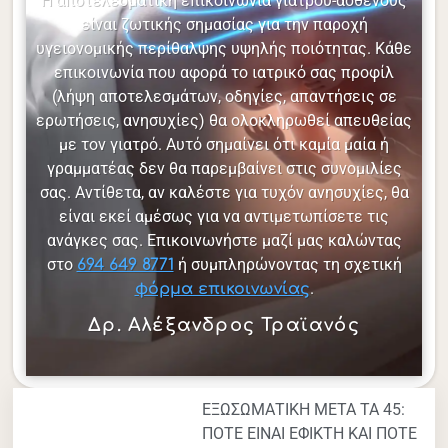
Η αποτελεσματική επικοινωνία γιατρού-ασθενούς
είναι ζωτικής σημασίας για την παροχή
υγειονομικής περίθαλψης υψηλής ποιότητας. Κάθε
επικοινωνία που αφορά το ιατρικό σας προφίλ
(λήψη αποτελεσμάτων, οδηγίες, απαντήσεις σε
ερωτήσεις, ανησυχίες) θα ολοκληρωθεί απευθείας
με τον γιατρό. Αυτό σημαίνει ότι καμία μαία ή
γραμματέας δεν θα παρεμβαίνει στις συνομιλίες
σας. Αντίθετα, αν καλέστε για τυχόν ανησυχίες, θα
είναι εκεί αμέσως για να αντιμετωπίσετε τις
ανάγκες σας. Επικοινωνήστε μαζί μας καλώντας
στο
ή συμπληρώνοντας τη σχετική
694 649 8771
.
φόρμα επικοινωνίας
Δρ. Αλέξανδρος Τραϊανός
ΕΞΩΣΩΜΑΤΙΚΗ ΜΕΤΑ ΤΑ 45:
ΠΟΤΕ ΕΙΝΑΙ ΕΦΙΚΤΗ ΚΑΙ ΠΟΤΕ