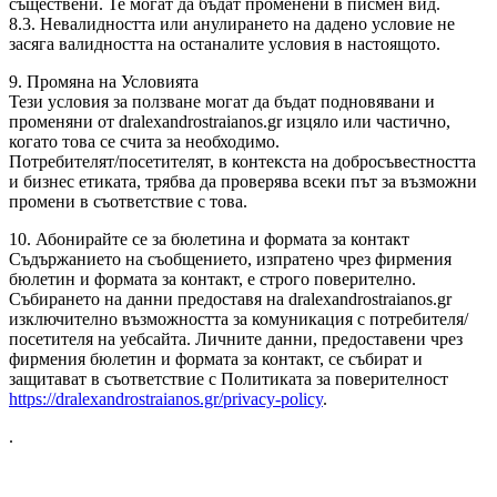
съществени. Те могат да бъдат променени в писмен вид.
8.3. Невалидността или анулирането на дадено условие не
засяга валидността на останалите условия в настоящото.
9. Промяна на Условията
Тези условия за ползване могат да бъдат подновявани и
променяни от dralexandrostraianos.gr изцяло или частично,
когато това се счита за необходимо.
Потребителят/посетителят, в контекста на добросъвестността
и бизнес етиката, трябва да проверява всеки път за възможни
промени в съответствие с това.
10. Абонирайте се за бюлетина и формата за контакт
Съдържанието на съобщението, изпратено чрез фирмения
бюлетин и формата за контакт, е строго поверително.
Събирането на данни предоставя на dralexandrostraianos.gr
изключително възможността за комуникация с потребителя/
посетителя на уебсайта. Личните данни, предоставени чрез
фирмения бюлетин и формата за контакт, се събират и
защитават в съответствие с Политиката за поверителност
https://dralexandrostraianos.gr/privacy-policy
.
.