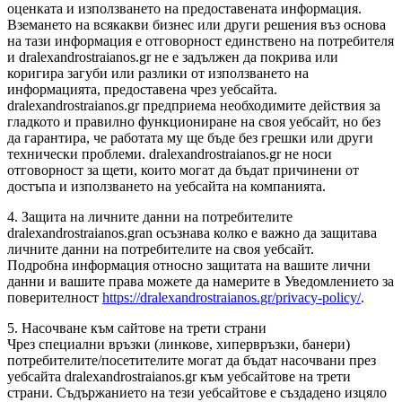
оценката и използването на предоставената информация.
Вземането на всякакви бизнес или други решения въз основа
на тази информация е отговорност единствено на потребителя
и dralexandrostraianos.gr не е задължен да покрива или
коригира загуби или разлики от използването на
информацията, предоставена чрез уебсайта.
dralexandrostraianos.gr предприема необходимите действия за
гладкото и правилно функциониране на своя уебсайт, но без
да гарантира, че работата му ще бъде без грешки или други
технически проблеми. dralexandrostraianos.gr не носи
отговорност за щети, които могат да бъдат причинени от
достъпа и използването на уебсайта на компанията.
4. Защита на личните данни на потребителите
dralexandrostraianos.gran осъзнава колко е важно да защитава
личните данни на потребителите на своя уебсайт.
Подробна информация относно защитата на вашите лични
данни и вашите права можете да намерите в Уведомлението за
поверителност
https://dralexandrostraianos.gr/privacy-policy/
.
5. Насочване към сайтове на трети страни
Чрез специални връзки (линкове, хипервръзки, банери)
потребителите/посетителите могат да бъдат насочвани през
уебсайта dralexandrostraianos.gr към уебсайтове на трети
страни. Съдържанието на тези уебсайтове е създадено изцяло