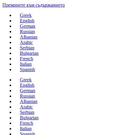
Преминете към съдържанието
Greek
English
German
Russian
Albanian
Arabic
Serbian
Bulgarian
French
Italian
Spanish
Greek
English
German
Russian
Albanian
Arabic
Serbian
Bulgarian
French
Italian
Spanish