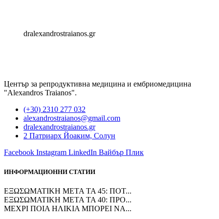
dralexandrostraianos.gr
Център за репродуктивна медицина и ембриомедицина
"Alexandros Traianos".
(+30) 2310 277 032
alexandrostraianos@gmail.com
dralexandrostraianos.gr
2 Патриарх Йоаким, Солун
Facebook
Instagram
LinkedIn
Вайбър
Плик
ИНФОРМАЦИОННИ СТАТИИ
ΕΞΩΣΩΜΑΤΙΚΗ ΜΕΤΑ ΤΑ 45: ΠΟΤ...
ΕΞΩΣΩΜΑΤΙΚΗ ΜΕΤΑ ΤΑ 40: ΠΡΟ...
ΜΕΧΡΙ ΠΟΙΑ ΗΛΙΚΙΑ ΜΠΟΡΕΙ ΝΑ...