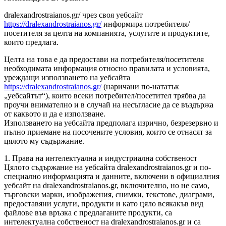
dralexandrostraianos.gr/ чрез своя уебсайт
https://dralexandrostraianos.gr/
информира потребителя/
посетителя за целта на компанията, услугите и продуктите,
които предлага.
Целта на това е да предостави на потребителя/посетителя
необходимата информация относно правилата и условията,
уреждащи използването на уебсайта
https://dralexandrostraianos.gr/
(наричани по-нататък
„уебсайтът“), които всеки потребител/посетител трябва да
проучи внимателно и в случай на несъгласие да се въздържа
от каквото и да е използване.
Използването на уебсайта предполага изрично, безрезервно и
пълно приемане на посочените условия, които се отнасят за
цялото му съдържание.
1. Права на интелектуална и индустриална собственост
Цялото съдържание на уебсайта dralexandrostraianos.gr и по-
специално информацията и данните, включени в официалния
уебсайт на dralexandrostraianos.gr, включително, но не само,
търговски марки, изображения, снимки, текстове, диаграми,
предоставяни услуги, продукти и като цяло всякакъв вид
файлове във връзка с предлаганите продукти, са
интелектуална собственост на dralexandrostraianos.gr и са