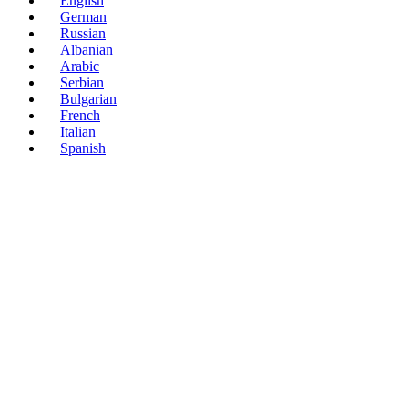
English
German
Russian
Albanian
Arabic
Serbian
Bulgarian
French
Italian
Spanish