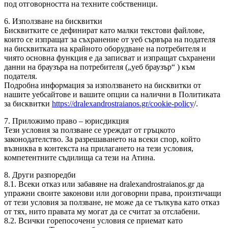
под отговорността на техните собственици.
6. Използване на бисквитки
Бисквитките се дефинират като малки текстови файлове,
които се изпращат за съхранение от уеб сървъра на подателя
на бисквитката на крайното оборудване на потребителя и
чиято основна функция е да записват и изпращат съхранени
данни на браузъра на потребителя („уеб браузър“ ) към
подателя.
Подробна информация за използването на бисквитки от
нашите уебсайтове и вашите опции са налични в Политиката
за бисквитки
https://dralexandrostraianos.gr/cookie-policy
/.
7. Приложимо право – юрисдикция
Тези условия за ползване се уреждат от гръцкото
законодателство. За разрешаването на всеки спор, който
възниква в контекста на прилагането на тези условия,
компетентните съдилища са тези на Атина.
8. Други разпоредби
8.1. Всеки отказ или забавяне на dralexandrostraianos.gr да
упражни своите законови или договорни права, произтичащи
от тези условия за ползване, не може да се тълкува като отказ
от тях, нито правата му могат да се считат за отслабени.
8.2. Всички горепосочени условия се приемат като