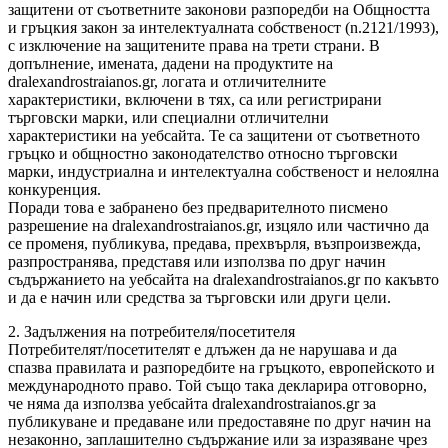
защитени от съответните законови разпоредби на Общността
и гръцкия закон за интелектуалната собственост (n.2121/1993),
с изключение на защитените права на трети страни. В
допълнение, имената, дадени на продуктите на
dralexandrostraianos.gr, логата и отличителните
характеристики, включени в тях, са или регистрирани
търговски марки, или специални отличителни
характеристики на уебсайта. Те са защитени от съответното
гръцко и общностно законодателство относно търговски
марки, индустриална и интелектуална собственост и нелоялна
конкуренция.
Поради това е забранено без предварителното писмено
разрешение на dralexandrostraianos.gr, изцяло или частично да
се променя, публикува, предава, прехвърля, възпроизвежда,
разпространява, представя или използва по друг начин
съдържанието на уебсайта на dralexandrostraianos.gr по какъвто
и да е начин или средства за търговски или други цели.
2. Задължения на потребителя/посетителя
Потребителят/посетителят е длъжен да не нарушава и да
спазва правилата и разпоредбите на гръцкото, европейското и
международното право. Той също така декларира отговорно,
че няма да използва уебсайта dralexandrostraianos.gr за
публикуване и предаване или предоставяне по друг начин на
незаконно, заплашително съдържание или за изразяване чрез