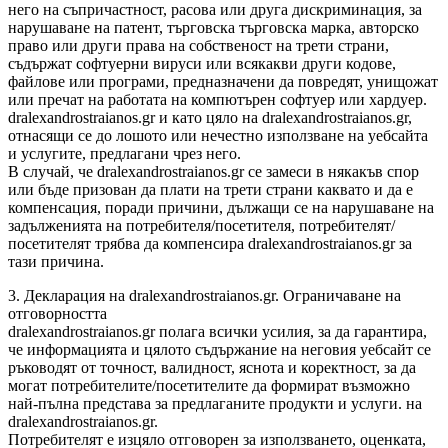
него на съпричастност, расова или друга дискриминация, за
нарушаване на патент, търговска търговска марка, авторско
право или други права на собственост на трети страни,
съдържат софтуерни вируси или всякакви други кодове,
файлове или програми, предназначени да повредят, унищожат
или пречат на работата на компютърен софтуер или хардуер.
dralexandrostraianos.gr и като цяло на dralexandrostraianos.gr,
отнасящи се до лошото или нечестно използване на уебсайта
и услугите, предлагани чрез него.
В случай, че dralexandrostraianos.gr се замеси в някакъв спор
или бъде призован да плати на трети страни каквато и да е
компенсация, поради причини, дължащи се на нарушаване на
задълженията на потребителя/посетителя, потребителят/
посетителят трябва да компенсира dralexandrostraianos.gr за
тази причина.
3. Декларация на dralexandrostraianos.gr. Ограничаване на
отговорността
dralexandrostraianos.gr полага всички усилия, за да гарантира,
че информацията и цялото съдържание на неговия уебсайт се
ръководят от точност, валидност, яснота и коректност, за да
могат потребителите/посетителите да формират възможно
най-пълна представа за предлаганите продукти и услуги. на
dralexandrostraianos.gr.
Потребителят е изцяло отговорен за използването, оценката,