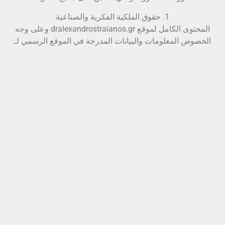
1. حقوق الملكية الفكرية والصناعية
المحتوى الكامل لموقع dralexandrostraianos.gr وعلى وجه
الخصوص المعلومات والبيانات المدرجة في الموقع الرسمي لـ
dralexandrostraianos.gr، بما في ذلك على سبيل المثال لا
الحصر العلامات التجارية والصور والصور والنصوص والرسوم
البيانية والخدمات المقدمة والمنتجات وبشكل عام أي نوع من
أنواع المعلومات. الملفات المتعلقة بالمنتجات المعروضة هي
ملكية فكرية لموقع dralexandrostraianos.gr وهي محمية
بموجب الأحكام التشريعية ذات الصلة للمجتمع والقانون
اليوناني بشأن الملكية الفكرية (رقم 2121/1993)، باستثناء
الحقوق المحمية لأطراف ثالثة. بالإضافة إلى ذلك، فإن
الأسماء المعطاة لمنتجات dralexandrostraianos.gr
والشعارات والميزات المميزة المضمنة فيها، هي إما علامات
تجارية مسجلة أو ميزات مميزة خاصة بالموقع. وهي محمية
بموجب التشريعات اليونانية وتشريعات المجموعة ذات الصلة
بشأن العلامات التجارية والملكية الصناعية والفكرية
والمنافسة غير العادلة.
لذلك، يُحظر دون الحصول على إذن كتابي مسبق من