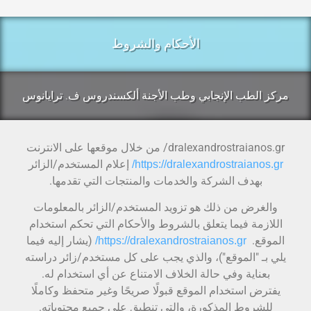
الأحكام والشروط
مركز الطب الإنجابي وطب الأجنة ألكسندروس ف. ترايانوس
dralexandrostraianos.gr/ من خلال موقعها على الانترنت
إعلام المستخدم/الزائر
https://dralexandrostraianos.gr/
بهدف الشركة والخدمات والمنتجات التي تقدمها.
والغرض من ذلك هو تزويد المستخدم/الزائر بالمعلومات
اللازمة فيما يتعلق بالشروط والأحكام التي تحكم استخدام
الموقع.
(يشار إليه فيما
https://dralexandrostraianos.gr/
يلي بـ "الموقع")، والذي يجب على كل مستخدم/زائر دراسته
بعناية وفي حالة الخلاف الامتناع عن أي استخدام له.
يفترض استخدام الموقع قبولًا صريحًا وغير متحفظ وكاملًا
للشروط المذكورة، والتي تنطبق على جميع محتوياته.