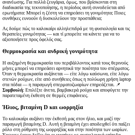
ανανέωσης. Για πολλά ζευγάρια, όμως, που βρίσκονται στη
διαδικασία της τεκνοποίησης, η περίοδος αυτή συνοδεύεται από
ερωτήματα: Μπορεί η ζέστη να επηρεάσει τη γονιμότητα; Ποιες
συνθήκες ευνοούν ή δυσκολεύουν την προσπάθεια;
Ας δούμε πώς το καλοκαίρι αλληλεπιδρά με τη φυσιολογία και τις
θεραπείες γονιμότητας — και τί μπορείτε να κάνετε για να το
αξιοποιήσετε προς όφελός σας.
Θερμοκρασία και ανδρική γονιμότητα
Η αυξημένη θερμοκρασία του περιβάλλοντος κατά τους θερινούς
μήνες μπορεί να επηρεάσει αρνητικά την ποιότητα του σπέρματος.
Όταν η θερμοκρασία αυξάνεται — είτε λόγω καύσωνα, είτε λόγω
στενών ρούχων, είτε από συνήθειες όπως η πολύωρη χρήση laptop
στα πόδια — η παραγωγή σπερματοζωαρίων επηρεάζεται. 📌
Συμβουλή
: Επιλέξτε άνετα, βαμβακερά ρούχα και αποφύγετε την
παρατεταμένη έκθεση σε θερμές επιφάνειες.
Ήλιος, βιταμίνη D και ωορρηξία
Το καλοκαίρι αυξάνει την έκθεσή μας στον ήλιο, και μαζί την
παραγωγή βιταμίνης D. Αυτή η βιταμίνη έχει αποδειχθεί ότι παίζει
ρόλο στη ρύθμιση της ωορρηξίας και στην ποιότητα των ωαρίων.
Έρευνες έχουν δείξει ότι οι γυναίκες με φυσιολογικά επίπεδα