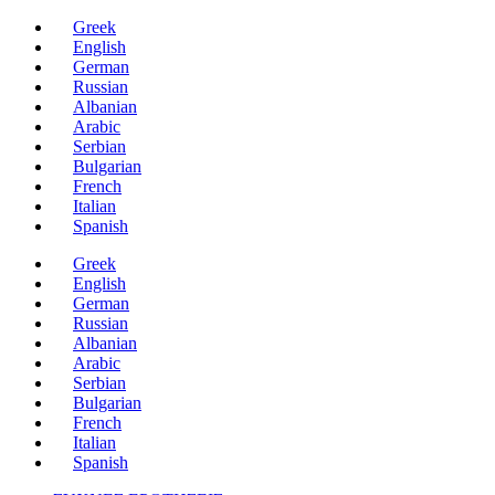
Μετάβαση
Greek
στο
English
περιεχόμενο
German
Russian
Albanian
Arabic
Serbian
Bulgarian
French
Italian
Spanish
Greek
English
German
Russian
Albanian
Arabic
Serbian
Bulgarian
French
Italian
Spanish