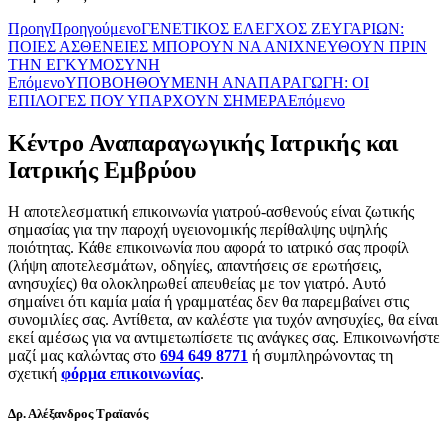
Προηγ
Προηγούμενο
ΓΕΝΕΤΙΚΟΣ ΕΛΕΓΧΟΣ ΖΕΥΓΑΡΙΩΝ:
ΠΟΙΕΣ ΑΣΘΕΝΕΙΕΣ ΜΠΟΡΟΥΝ ΝΑ ΑΝΙΧΝΕΥΘΟΥΝ ΠΡΙΝ
ΤΗΝ ΕΓΚΥΜΟΣΥΝΗ
Επόμενο
ΥΠΟΒΟΗΘΟΥΜΕΝΗ ΑΝΑΠΑΡΑΓΩΓΗ: ΟΙ
ΕΠΙΛΟΓΕΣ ΠΟΥ ΥΠΑΡΧΟΥΝ ΣΗΜΕΡΑ
Επόμενο
Κέντρο Αναπαραγωγικής Ιατρικής και
Ιατρικής Εμβρύου
Η αποτελεσματική επικοινωνία γιατρού-ασθενούς είναι ζωτικής
σημασίας για την παροχή υγειονομικής περίθαλψης υψηλής
ποιότητας. Κάθε επικοινωνία που αφορά το ιατρικό σας προφίλ
(λήψη αποτελεσμάτων, οδηγίες, απαντήσεις σε ερωτήσεις,
ανησυχίες) θα ολοκληρωθεί απευθείας με τον γιατρό. Αυτό
σημαίνει ότι καμία μαία ή γραμματέας δεν θα παρεμβαίνει στις
συνομιλίες σας. Αντίθετα, αν καλέστε για τυχόν ανησυχίες, θα είναι
εκεί αμέσως για να αντιμετωπίσετε τις ανάγκες σας. Επικοινωνήστε
μαζί μας καλώντας στο
694 649 8771
ή συμπληρώνοντας τη
σχετική
φόρμα επικοινωνίας
.
Δρ. Αλέξανδρος Τραϊανός