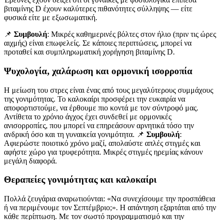
βιταμίνης D έχουν καλύτερες πιθανότητες σύλληψης — είτε
φυσικά είτε με εξωσωματική.
📌
Συμβουλή
: Μικρές καθημερινές βόλτες στον ήλιο (πριν τις ώρες
αιχμής) είναι επωφελείς. Σε κάποιες περιπτώσεις, μπορεί να
προταθεί και συμπληρωματική χορήγηση βιταμίνης D.
Ψυχολογία, χαλάρωση και ορμονική ισορροπία
Η μείωση του στρες είναι ένας από τους μεγαλύτερους συμμάχους
της γονιμότητας. Το καλοκαίρι προσφέρει την ευκαιρία να
αποφορτιστούμε, να έρθουμε πιο κοντά με τον σύντροφό μας.
Αντίθετα το χρόνιο άγχος έχει συνδεθεί με ορμονικές
ανισορροπίες, που μπορεί να επηρεάσουν αρνητικά τόσο την
ανδρική όσο και τη γυναικεία γονιμότητα. 📌
Συμβουλή
:
Αφιερώστε ποιοτικό χρόνο μαζί, απολαύστε απλές στιγμές και
αφήστε χώρο για τρυφερότητα. Μικρές στιγμές ηρεμίας κάνουν
μεγάλη διαφορά.
Θεραπείες γονιμότητας και καλοκαίρι
Πολλά ζευγάρια αναρωτιούνται: «Να συνεχίσουμε την προσπάθεια
ή να περιμένουμε τον Σεπτέμβριο;». Η απάντηση εξαρτάται από την
κάθε περίπτωση. Με τον σωστό προγραμματισμό και την