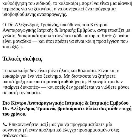
καθοδήγηση του ειδικού, το καλοκαίρι μπορεί να είναι μια ιδανική
περίοδος για να ξεκινήσει ή να συνεχιστεί ένα πρόγραμμα
υποβοηθούμενης αναπαραγωγής.
Ο Dr. Αλέξανδρος Τραϊανός, υπεύθυνος του Κέντρου
Αναπαραγωγικής Ιατρικής & Ιατρικής Εμβρύου, αντιμετωπίζει με
γνώση, διακριτικότητα και συνέπεια κάθε ιστορία. Κάθε ζευγάρι
είναι μοναδικό — και έτσι πρέπει να είναι και η προσέγγιση που
του αξίζει.
Τελικές σκέψεις
Το καλοκαίρι δεν είναι μόνο ήλιος και θάλασσα. Είναι και η
ευκαιρία για ένα νέο ξεκίνημα. Μη διστάσετε να ζητήσετε
υποστήριξη και επιστημονική καθοδήγηση. Η γονιμότητα δεν
«παίρνει διακοπές» — και εσείς δεν χρειάζεται να νιώθετε μόνοι
σε αυτή την πορεία.
Στο Κέντρο Αναπαραγωγικής Ιατρικής & Ιατρικής Εμβρύου
Dr. Αλέξανδρος Τραϊανός βρισκόμαστε δίπλα σας κάθε εποχή
του χρόνου.
📞 Επικοινωνήστε μαζί μας για να προγραμματίσετε μία
συνάντηση ή έναν προληπτικό έλεγχο προσαρμοσμένο στις
ανάγκες σας.