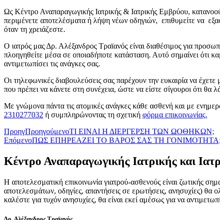
Ως Κέντρο Αναπαραγωγικής Ιατρικής & Ιατρικής Εμβρύου, κατανοού
περιμένετε αποτελέσματα ή λήψη νέων οδηγιών, επιθυμείτε να εξασ
όταν τη χρειάζεστε.
Ο ιατρός μας Δρ. Αλέξανδρος Τραϊανός είναι διαθέσιμος για προσωπ
πλοηγηθείτε μέσα σε οποιαδήποτε κατάσταση. Αυτό σημαίνει ότι καμί
αντιμετωπίσει τις ανάγκες σας.
Οι τηλεφωνικές διαβουλεύσεις σας παρέχουν την ευκαιρία να έχετε μ
που πρέπει να κάνετε στη συνέχεια, ώστε να είστε σίγουροι ότι θα 
Με γνώμονα πάντα τις ατομικές ανάγκες κάθε ασθενή και με ενημε
2310277032
ή συμπληρώνοντας τη σχετική
φόρμα επικοινωνίας.
Προηγ
Προηγούμενο
ΤΙ ΕΙΝΑΙ Η ΔΙΕΡΓΕΡΣΗ ΤΩΝ ΩΟΘΗΚΩΝ;
Επόμενο
ΠΩΣ ΕΠΗΡΕΑΖΕΙ ΤΟ ΒΑΡΟΣ ΣΑΣ ΤΗ ΓΟΝΙΜΟΤΗΤΑ
Κέντρο Αναπαραγωγικής Ιατρικής και Ιατ
Η αποτελεσματική επικοινωνία γιατρού-ασθενούς είναι ζωτικής σημα
αποτελεσμάτων, οδηγίες, απαντήσεις σε ερωτήσεις, ανησυχίες) θα ολ
καλέστε για τυχόν ανησυχίες, θα είναι εκεί αμέσως για να αντιμετω
Δρ. Αλέξανδρος Τραϊανός