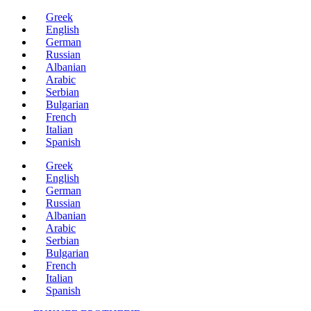
Μετάβαση
Greek
στο
English
περιεχόμενο
German
Russian
Albanian
Arabic
Serbian
Bulgarian
French
Italian
Spanish
Greek
English
German
Russian
Albanian
Arabic
Serbian
Bulgarian
French
Italian
Spanish