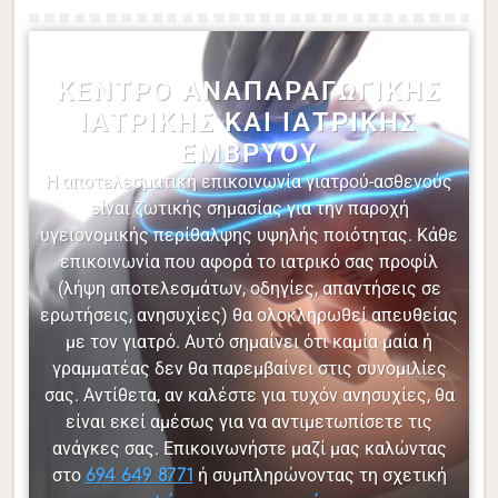
ΚΈΝΤΡΟ ΑΝΑΠΑΡΑΓΩΓΙΚΉΣ
ΙΑΤΡΙΚΉΣ ΚΑΙ ΙΑΤΡΙΚΉΣ
ΕΜΒΡΎΟΥ
Η αποτελεσματική επικοινωνία γιατρού-ασθενούς
είναι ζωτικής σημασίας για την παροχή
υγειονομικής περίθαλψης υψηλής ποιότητας. Κάθε
επικοινωνία που αφορά το ιατρικό σας προφίλ
(λήψη αποτελεσμάτων, οδηγίες, απαντήσεις σε
ερωτήσεις, ανησυχίες) θα ολοκληρωθεί απευθείας
με τον γιατρό. Αυτό σημαίνει ότι καμία μαία ή
γραμματέας δεν θα παρεμβαίνει στις συνομιλίες
σας. Αντίθετα, αν καλέστε για τυχόν ανησυχίες, θα
είναι εκεί αμέσως για να αντιμετωπίσετε τις
ανάγκες σας. Επικοινωνήστε μαζί μας καλώντας
στο
ή συμπληρώνοντας τη σχετική
694 649 8771