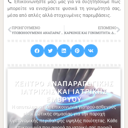
📞 Επικοινωνήστε μαζί μας για να συζητήσουμε πώς
μπορείτε να ενισχύσετε φυσικά τη γονιμότητά σας,
μέσα από απλές αλλά στοχευμένες παρεμβάσεις.
ΠΡΟΗΓΟΎΜΕΝΟ
ΕΠΌΜΕΝΟ
ΥΠΟΒΟΗΘΟΥΜΕΝΗ ΑΝΑΠΑΡΑΓΩΓΗ: ΟΙ ΕΠΙΛΟΓΕΣ ΠΟΥ ΥΠΑΡΧΟΥΝ ΣΗΜΕΡΑ
ΚΑΡΚΙΝΟΣ ΚΑΙ ΓΟΝΙΜΟΤΗΤΑ: ΔΙΑΤΗΡΗΣΗ ΠΡΙΝ ΑΠΟ ΤΗ ΘΕΡΑΠΕΙΑ
ΚΈΝΤΡΟ ΑΝΑΠΑΡΑΓΩΓΙΚΉΣ
ΙΑΤΡΙΚΉΣ ΚΑΙ ΙΑΤΡΙΚΉΣ
ΕΜΒΡΎΟΥ
Η αποτελεσματική επικοινωνία γιατρού-ασθενούς
είναι ζωτικής σημασίας για την παροχή
υγειονομικής περίθαλψης υψηλής ποιότητας. Κάθε
επικοινωνία που αφορά το ιατρικό σας προφίλ