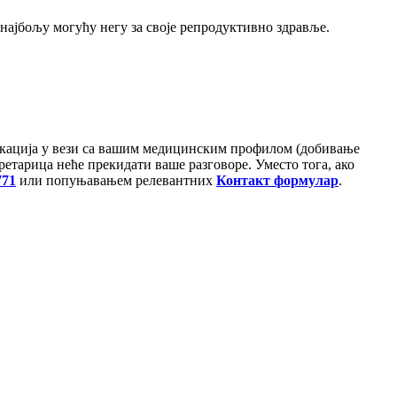
најбољу могућу негу за своје репродуктивно здравље.
никација у вези са вашим медицинским профилом (добивање
ретарица неће прекидати ваше разговоре. Уместо тога, ако
771
или попуњавањем релевантних
Контакт формулар
.