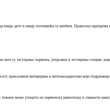
да имају дете и имају потешкоћа са зачећем. Правилна припрема
о што су тестирање хормона, ултразвук и тестирање сперме, как
ату хранљивим материјама и антиоксидансима који подржавају зд
к тежине може утицати на хормонску равнотежу и смањити шансе