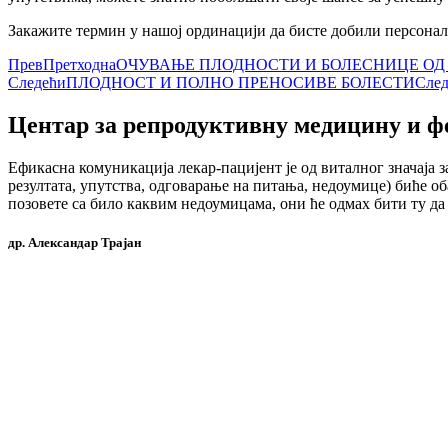
Закажите термин у нашој ординацији да бисте добили персонал
Прев
Претходна
ОЧУВАЊЕ ПЛОДНОСТИ И БОЛЕСНИЦЕ ОД 
Следећи
ПЛОДНОСТ И ПОЛНО ПРЕНОСИВЕ БОЛЕСТИ
Сле
Центар за репродуктивну медицину и ф
Ефикасна комуникација лекар-пацијент је од виталног значаја
резултата, упутства, одговарање на питања, недоумице) биће об
позовете са било каквим недоумицама, они ће одмах бити ту да
др. Александар Трајан