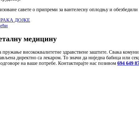
изоване савете о припреми за вантелесну оплодњу и обезбедили 
РАКА ДОЈКЕ
дећи
еталну медицину
 за пружање висококвалитетне здравствене заштите. Свака кому
ављена директно са лекаром. То значи да ниједна бабица или сек
 одговоре на ваше потребе. Контактирајте нас позивом
694 649 8