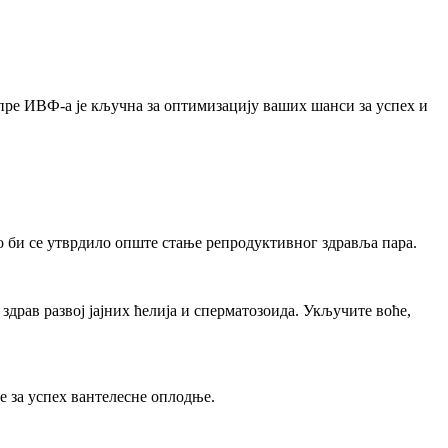
 пре ИВФ-а је кључна за оптимизацију ваших шанси за успех и
о би се утврдило опште стање репродуктивног здравља пара.
рав развој јајних ћелија и сперматозоида. Укључите воће,
 за успех вантелесне оплодње.