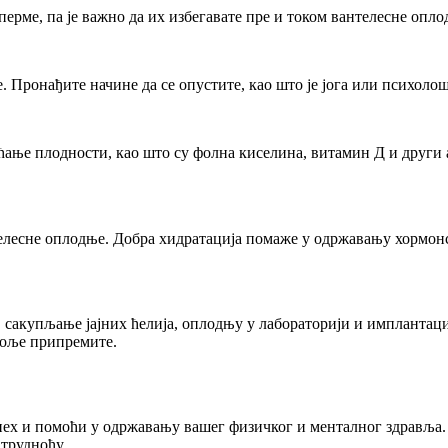
ерме, па је важно да их избегавате пре и током вантелесне опло
Пронађите начине да се опустите, као што је јога или психоло
е плодности, као што су фолна киселина, витамин Д и други ант
телесне оплодње. Добра хидратација помаже у одржавању хормо
 сакупљање јајних ћелија, оплодњу у лабораторији и имплантаци
боље припремите.
ех и помоћи у одржавању вашег физичког и менталног здравља
трудноћу.