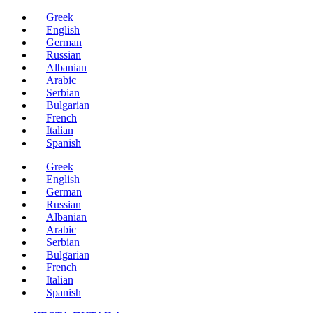
Скочите
Greek
на
English
садржај
German
Russian
Albanian
Arabic
Serbian
Bulgarian
French
Italian
Spanish
Greek
English
German
Russian
Albanian
Arabic
Serbian
Bulgarian
French
Italian
Spanish