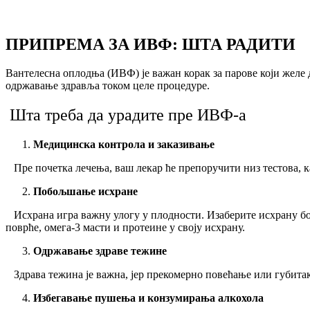
ПРИПРЕМА ЗА ИВФ: ШТА РАДИТИ
Вантелесна оплодња (ИВФ) је важан корак за парове који желе 
одржавање здравља током целе процедуре.
Шта треба да урадите пре ИВФ-а
Медицинска контрола и заказивање
Пре почетка лечења, ваш лекар ће препоручити низ тестова, ка
Побољшање исхране
Исхрана игра важну улогу у плодности. Изаберите исхрану бог
поврће, омега-3 масти и протеине у своју исхрану.
Одржавање здраве тежине
Здрава тежина је важна, јер прекомерно повећање или губита
Избегавање пушења и конзумирања алкохола