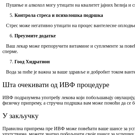
Пушење и алкохол могу утицати на квалитет јајних ћелија и сп
Контрола стреса и психолошка подршка
Стрес може негативно утицати на процес вантелесне оплодње. 
Преузмите додатке
Ваш лекар може препоручити витамине и суплементе за повећањ
сперме.
Гоод Хидратион
Вода за пиће је важна за ваше здравље и добробит током ван
Шта очекивати од ИВФ процедуре
ИВФ подразумева употребу лекова који побољшавају овулацију,
физичку припрему, а стручна подршка вам може помоћи да се 
У закључку
Правилна припрема пре ИВФ може повећати ваше шансе за усп
упутствима, можете знатно побољшати своје шансе за успешну 