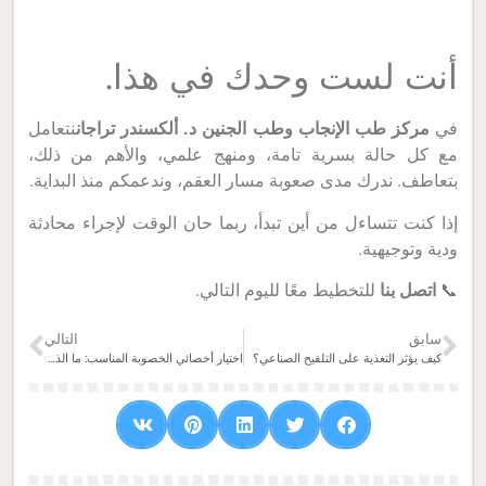
أنت لست وحدك في هذا.
في
مركز طب الإنجاب وطب الجنين د. ألكسندر تراجان
نتعامل
مع كل حالة بسرية تامة، ومنهج علمي، والأهم من ذلك،
بتعاطف. ندرك مدى صعوبة مسار العقم، وندعمكم منذ البداية.
إذا كنت تتساءل من أين تبدأ، ربما حان الوقت لإجراء محادثة
ودية وتوجيهية.
📞
اتصل بنا
للتخطيط معًا لليوم التالي.
سابق
التالي
كيف يؤثر التغذية على التلقيح الصناعي؟
اختيار أخصائي الخصوبة المناسب: ما الذي تبحث عنه