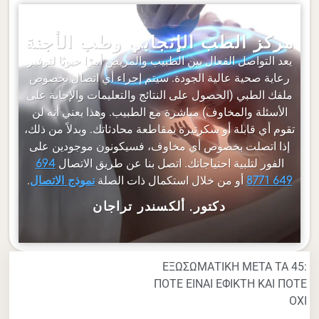
مركز الطب الإنجابي وطب الأجنة
يعد التواصل الفعال بين الطبيب والمريض أمرًا حيويًا لتوفير
رعاية صحية عالية الجودة. سيتم إجراء أي اتصال بخصوص
ملفك الطبي (الحصول على النتائج والتعليمات والإجابة على
الأسئلة والمخاوف) مباشرة مع الطبيب. وهذا يعني أنه لن
تقوم أي قابلة أو سكرتيرة بمقاطعة محادثاتك. وبدلاً من ذلك،
إذا اتصلت بخصوص أي مخاوف، فسيكونون موجودين على
الفور لتلبية احتياجاتك. اتصل بنا عن طريق الاتصال
694
أو من خلال استكمال ذات الصلة
.
649 8771
نموذج الاتصال
دكتور. ألكسندر تراجان
ΕΞΩΣΩΜΑΤΙΚΗ ΜΕΤΑ ΤΑ 45:
ΠΟΤΕ ΕΙΝΑΙ ΕΦΙΚΤΗ ΚΑΙ ΠΟΤΕ
ΟΧΙ