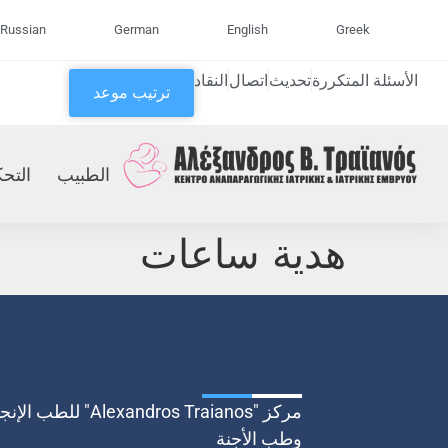
Russian
German
English
Greek
الأسئلة المتكررة
تحديث
اتصال
النقاد
ترتيب موعد
الطبيب
التحك
هدية ساعات
مركز "Alexandros Traianos" للطب 
وطب الأجنة