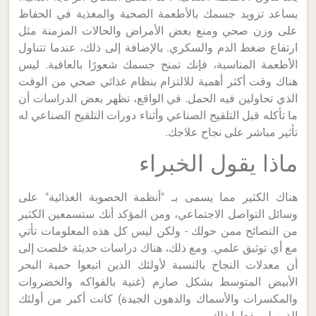
يساعد تزويد جسمك بالأطعمة الصحية والمغذية في الحفاظ
على وزن صحي ومنع بعض الأمراض والحالات المزمنة مثل
ارتفاع ضغط الدم والسكري. بالإضافة إلى ذلك، عندما تتناول
الأطعمة المناسبة، فإنك تمنح جسمك شعورًا بالعافية. ليس
هناك وقت أكثر أهمية للالتزام بنظام غذائي صحي من الوقت
الذي تحاولين فيه الحمل. في الواقع، تظهر بعض الدراسات أن
ما تأكله قبل التلقيح الصناعي وأثناء دورات التلقيح الصناعي له
تأثير مباشر على نجاح علاجك.
ماذا يقول الخبراء
هناك الكثير مما يسمى بـ "أنظمة الخصوبة الغذائية" على
وسائل التواصل الاجتماعي، ومن المؤكد أنك ستسمعين الكثير
من النصائح ممن حولك - ولكن ليس كل هذه المعلومات تأتي
مع أي توثيق علمي. ومع ذلك، هناك دراسات حديثة خلصت إلى
أن معدلات النجاح بالنسبة لأولئك الذين اتبعوا حمية البحر
الأبيض المتوسط بشكل صارم (غنية بالفواكه والخضروات
والمكسرات والأسماك والدهون الجيدة) كانت أكبر من أولئك
الذين لم يفعلوا ذلك.