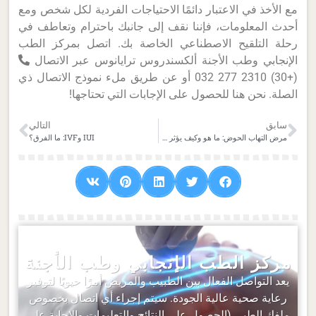
مع الأخذ في الاعتبار دائمًا الاحتياجات الفردية لكل شخص ومع
أحدث المعلومات، فإننا نقف إلى جانبك باحترام وتعاطف في
رحلة التلقيح الاصطناعي الخاصة بك.
اتصل بمركز الطب
الإنجابي وطب الأجنة ألكسندروس ترايانوس عبر الاتصال
(+30) 2310 277 032
أو عن طريق ملء نموذج الاتصال ذي
الصلة. نحن هنا للحصول على الإجابات التي تحتاجها!
سابق
التالي
مرض التهاب الحوض: ما هو وكيف يؤثر على الخصوبة
IUI وIVF: ما الفرق؟
مركز الطب الإنجابي وطب الأجنة
يعد التواصل الفعال بين الطبيب والمريض أمرًا حيويًا لتوفير
رعاية صحية عالية الجودة. سيتم إجراء أي اتصال بخصوص
ملفك الطبي (الحصول على النتائج والتعليمات والإجابة على